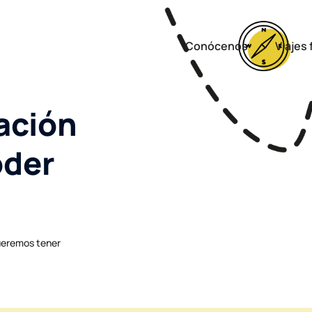
Conócenos
Viajes 
ación
oder
queremos tener