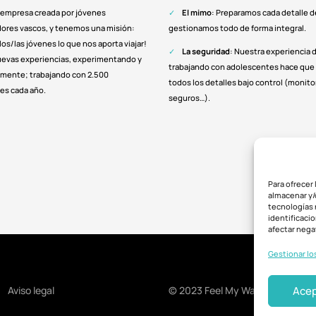
empresa creada por jóvenes
El mimo
: Preparamos cada detalle del
res vascos, y tenemos una misión:
gestionamos todo de forma integral.
 los/las jóvenes lo que nos aporta viajar!
La seguridad
: Nuestra experiencia 
uevas experiencias, experimentando y
trabajando con adolescentes hace qu
 mente; trabajando con 2.500
todos los detalles bajo control (monito
es cada año.
seguros…).
Para ofrecer
almacenar y/
tecnologías 
identificaci
afectar nega
Gestionar lo
Acep
Aviso legal
© 2023 Feel My Way – CIE 2470. 