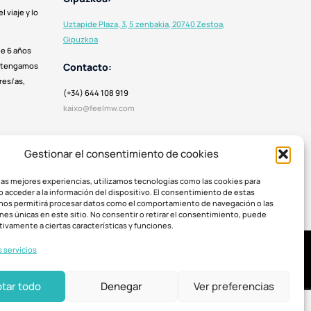
 viaje y lo
Uztapide Plaza, 3, 5 zenbakia, 20740 Zestoa,
Gipuzkoa
de 6 años
Contacto:
e tengamos
res/as,
(+34) 644 108 919
kaixo@feelmw.com
Gestionar el consentimiento de cookies
 las mejores experiencias, utilizamos tecnologías como las cookies para
o acceder a la información del dispositivo. El consentimiento de estas
nos permitirá procesar datos como el comportamiento de navegación o las
ones únicas en este sitio. No consentir o retirar el consentimiento, puede
tivamente a ciertas características y funciones.
s servicios
tar todo
Denegar
Ver preferencias
Diseño y desarrollo:
MIO – Make It Own