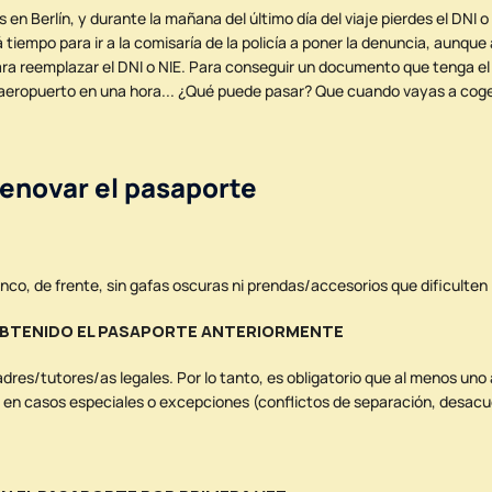
n Berlín, y durante la mañana del último día del viaje pierdes el DNI o 
 tiempo para ir a la comisaría de la policía a poner la denuncia, aunque 
 para reemplazar el DNI o NIE. Para conseguir un documento que tenga el 
l aeropuerto en una hora... ¿Qué puede pasar? Que cuando vayas a coger
enovar el pasaporte
nco, de frente, sin gafas oscuras ni prendas/accesorios que dificulten l
 OBTENIDO EL PASAPORTE ANTERIORMENTE
adres/tutores/as legales. Por lo tanto, es obligatorio que al menos un
o en casos especiales o excepciones (conflictos de separación, desacu