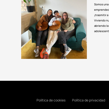
Somos una 
emprendedo
¡trasmitir a
Viviendo n
abriendo la
adolescent
Política de cookies
Política de privacidad