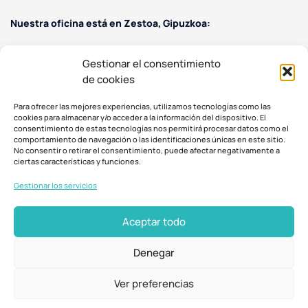
Nuestra oficina está en Zestoa, Gipuzkoa:
Uztapide Plaza, 3, 5 zenbakia, 20740 Zestoa, Gipuzkoa
Gestionar el consentimiento
Contacto:
de cookies
(+34) 644 108 919
Para ofrecer las mejores experiencias, utilizamos tecnologías como las
kaixo@feelmw.com
cookies para almacenar y/o acceder a la información del dispositivo. El
consentimiento de estas tecnologías nos permitirá procesar datos como el
comportamiento de navegación o las identificaciones únicas en este sitio.
No consentir o retirar el consentimiento, puede afectar negativamente a
ciertas características y funciones.
Gestionar los servicios
Aceptar todo
Política de cookies
Política de privacidad
Aviso legal
Denegar
© 2023 Feel My Way – CIE 2470. Diseño y desarrollo:
MIO – Make
It Own
Ver preferencias