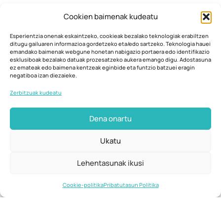
Cookien baimenak kudeatu
Esperientzia onenak eskaintzeko, cookieak bezalako teknologiak erabiltzen
ditugu gailuaren informazioa gordetzeko eta/edo sartzeko. Teknologia hauei
emandako baimenak webgune honetan nabigazio portaera edo identifikazio
esklusiboak bezalako datuak prozesatzeko aukera emango digu. Adostasuna
ez emateak edo baimena kentzeak eginbide eta funtzio batzuei eragin
negatiboa izan diezaieke.
Zerbitzuak kudeatu
Dena onartu
Ukatu
Lehentasunak ikusi
Cookie-politika
Pribatutasun Politika
Lehiaketara gehitu