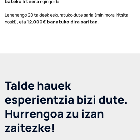
bateko irteera
egingo da.
Lehenengo 20 taldeek eskuratuko dute saria (minimora iritsita
noski), eta
12.000€ banatuko dira saritan
.
Talde hauek
esperientzia bizi dute.
Hurrengoa zu izan
zaitezke!