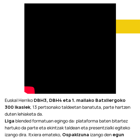
Euskal Herriko
DBH3, DBH4 eta 1. mailako Batxilergoko
300 ikaslek
, 13 pertsonako taldeetan banatuta, parte hartzen
duten lehiaketa da.
Liga
blended formatuan egingo da: plataforma baten bitartez
hartuko da parte eta ekintzak taldean eta presentzialki egiteko
izango dira. Itxiera emateko,
Ospakizuna
izango den
egun