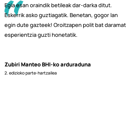
Egia esan oraindik betileak dar-darka ditut.
Eskerrik asko guztiagatik. Benetan, gogor lan
egin dute gazteek! Oroitzapen polit bat daramat
esperientzia guzti honetatik.
Zubiri Manteo BHI-ko arduraduna
2. edizioko parte-hartzailea