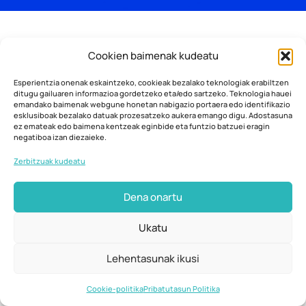
Cookien baimenak kudeatu
Esperientzia onenak eskaintzeko, cookieak bezalako teknologiak erabiltzen
ditugu gailuaren informazioa gordetzeko eta/edo sartzeko. Teknologia hauei
emandako baimenak webgune honetan nabigazio portaera edo identifikazio
esklusiboak bezalako datuak prozesatzeko aukera emango digu. Adostasuna
ez emateak edo baimena kentzeak eginbide eta funtzio batzuei eragin
negatiboa izan diezaieke.
Zerbitzuak kudeatu
Copyright © 2019. All rights reserved.
Dena onartu
Ukatu
Lehentasunak ikusi
Cookie-politika
Pribatutasun Politika