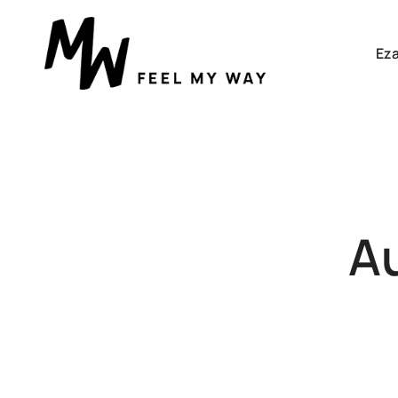
Eza
A