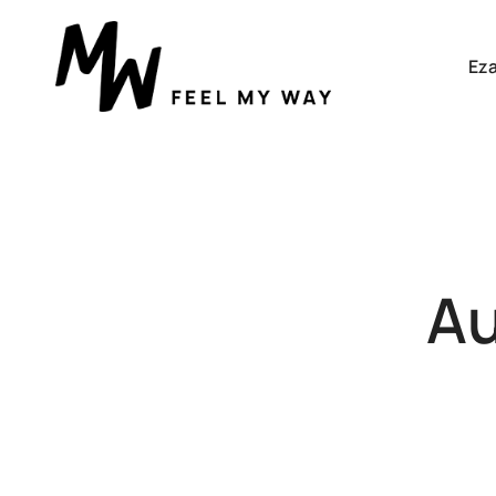
Eza
Au