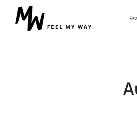
Eza
A